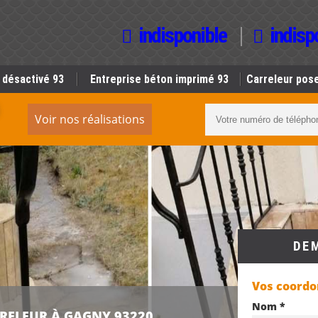
indisponible
indisp
 désactivé 93
Entreprise béton imprimé 93
Carreleur pose
Voir nos réalisations
DE
Vos coord
Nom *
RRELEUR À GAGNY 93220