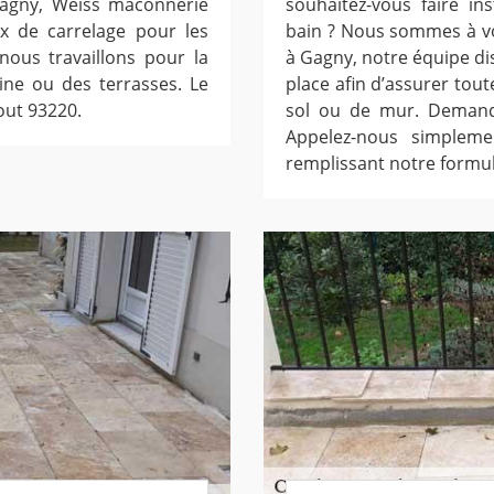
Gagny, Weiss maconnerie
souhaitez-vous faire in
ux de carrelage pour les
bain ? Nous sommes à vo
nous travaillons pour la
à Gagny, notre équipe d
ine ou des terrasses. Le
place afin d’assurer to
out 93220.
sol ou de mur. Demandez
Appelez-nous simplem
remplissant notre formul