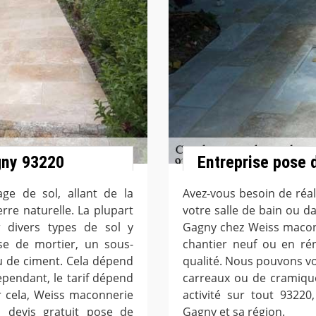
gny 93220
Entreprise pose 
ge de sol, allant de la
Avez-vous besoin de réa
erre naturelle. La plupart
votre salle de bain ou da
r divers types de sol y
Gagny chez Weiss maconn
se de mortier, un sous-
chantier neuf ou en rén
 de ciment. Cela dépend
qualité. Nous pouvons v
ependant, le tarif dépend
carreaux ou de cramique
r cela, Weiss maconnerie
activité sur tout 9322
devis gratuit pose de
Gagny et sa région.