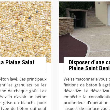
La Plaine Saint
Disposer d’une c
Plaine Saint Den
éton lavé. Ses principaux
Weiss maconnerie vous p
nt les granulats ou les
finitions de béton à ag
épend de chaque goût. Les
désactivé. Le désactiva
és afin d’avoir un béton
empêche la consolidat
ur grise ou blanche pour
profondeur d'opération qu
e type de béton qui peut
l'aspect de surface vou