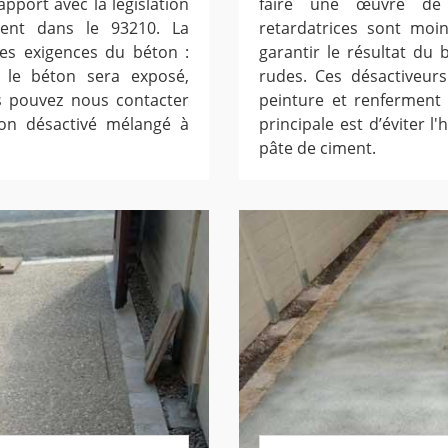
apport avec la législation
faire une œuvre de d
ment dans le 93210. La
retardatrices sont moi
es exigences du béton :
garantir le résultat du
s le béton sera exposé,
rudes. Ces désactiveur
us pouvez nous contacter
peinture et renferment 
ton désactivé mélangé à
principale est d’éviter l
pâte de ciment.