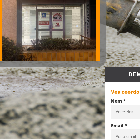
DE
Vos coord
Nom *
Email *