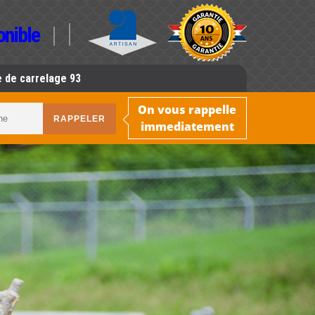
onible
 de carrelage 93
On vous rappelle
immediatement