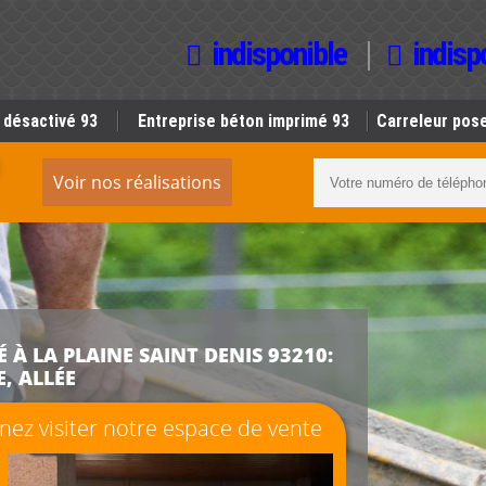
indisponible
indisp
 désactivé 93
Entreprise béton imprimé 93
Carreleur pose
Voir nos réalisations
 À LA PLAINE SAINT DENIS 93210:
, ALLÉE
ez visiter notre espace de vente