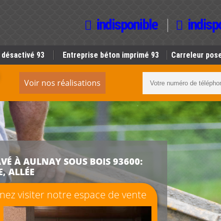
indisponible
indisp
 désactivé 93
Entreprise béton imprimé 93
Carreleur pose
Voir nos réalisations
VÉ À AULNAY SOUS BOIS 93600:
, ALLÉE
ez visiter notre espace de vente