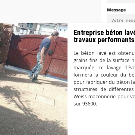
Message
Entreprise béton lav
travaux performants
Le béton lavé est obten
(*) Champs ob
grains fins de la surface
marquée. Le lavage dévoi
formera la couleur du bét
pour fabriquer du béton lav
structures de différente
Weiss maconnerie pour vou
sur 93600.