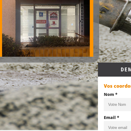
DE
Vos coord
Nom *
Email *