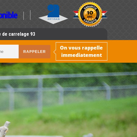
onible
 de carrelage 93
On vous rappelle
immediatement