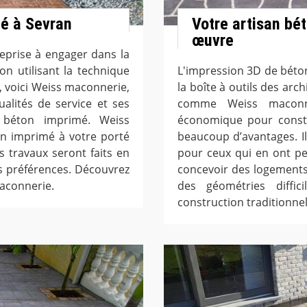
mé à Sevran
Votre artisan bé
œuvre
reprise à engager dans la
on utilisant la technique
L'impression 3D de béto
, voici Weiss maconnerie,
la boîte à outils des arc
alités de service et ses
comme Weiss maconne
 béton imprimé. Weiss
économique pour constr
n imprimé à votre porté
beaucoup d’avantages. Il
 travaux seront faits en
pour ceux qui en ont pe
s préférences. Découvrez
concevoir des logements
maconnerie.
des géométries diffi
construction traditionnel