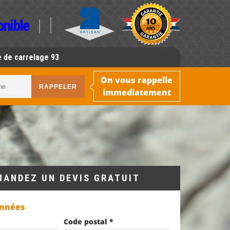
onible
 de carrelage 93
On vous rappelle
immediatement
MANDEZ UN DEVIS GRATUIT
onnées
Code postal *